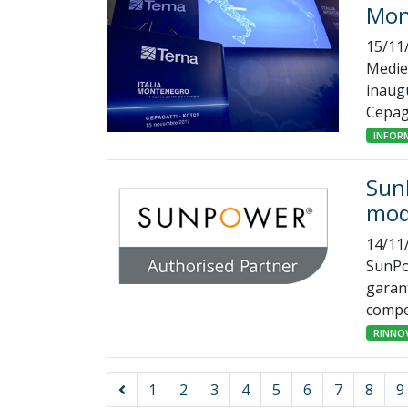
Mon
15/11
Mediel
inaugu
Cepaga
INFOR
Sun
modu
14/11
SunPo
garant
compet
RINNOV
1
2
3
4
5
6
7
8
9