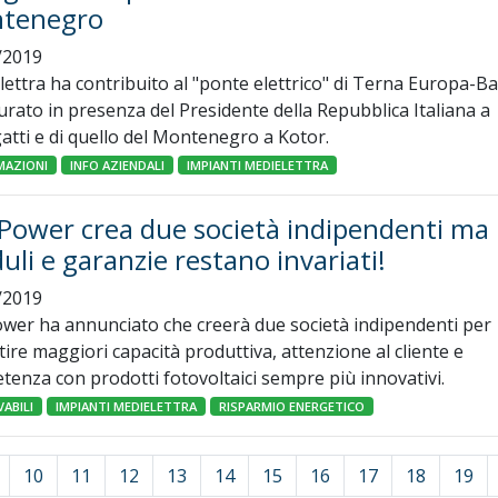
tenegro
/2019
ettra ha contribuito al "ponte elettrico" di Terna Europa-Ba
rato in presenza del Presidente della Repubblica Italiana a
tti e di quello del Montenegro a Kotor.
MAZIONI
INFO AZIENDALI
IMPIANTI MEDIELETTRA
Power crea due società indipendenti ma
li e garanzie restano invariati!
/2019
wer ha annunciato che creerà due società indipendenti per
ire maggiori capacità produttiva, attenzione al cliente e
enza con prodotti fotovoltaici sempre più innovativi.
ABILI
IMPIANTI MEDIELETTRA
RISPARMIO ENERGETICO
10
11
12
13
14
15
16
17
18
19