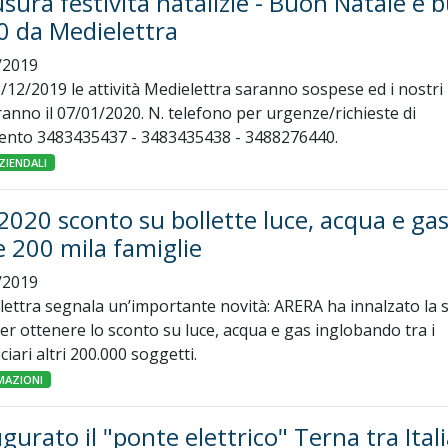
sura festività natalizie - Buon Natale e 
0 da Medielettra
/2019
/12/2019 le attività Medielettra saranno sospese ed i nostri u
ranno il 07/01/2020. N. telefono per urgenze/richieste di
vento 3483435437 - 3483435438 - 3488276440.
ZIENDALI
2020 sconto su bollette luce, acqua e ga
e 200 mila famiglie
/2019
ettra segnala un’importante novità: ARERA ha innalzato la s
er ottenere lo sconto su luce, acqua e gas inglobando tra i
ciari altri 200.000 soggetti.
MAZIONI
gurato il "ponte elettrico" Terna tra Itali