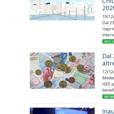
Chiu
202
19/12
Dal 23
riapri
inter
INFO A
Dal 
altr
12/12
Mediel
ISEE p
benefi
INFOR
Inau