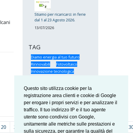
Stiamo per ricaricarci: in ferie
dal 1 al 23 Agosto 2026.
lcani
13/07/2026
TAG
Diamo energia al tuo futuro
Rinnovabili
Fotovoltaico
Innovazione tecnologica
Impianti tecnologici Medielettra
Certificazioni Medielettra
Questo sito utilizza cookie per la
SunPower
Formazione
registrazione area clienti e cookie di Google
Medielettra
Medielettra: il Team
per erogare i propri servizi e per analizzare il
Risparmio energetico
traffico. Il tuo indirizzo IP e il tuo agente
utente sono condivisi con Google,
unitamente alle metriche sulle prestazioni e
20
21
22
23
24
25
26
27
28
29
3
sulla sicurezza, per garantire la qualità del