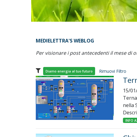
MEDIELETTRA'S WEBLOG
Per visionare i post antecedenti il mese di o
Rimuovi Filtro
Diamo energia al tuo futuro
Tern
15/01
Terna 
nella 
Descr
INFO A