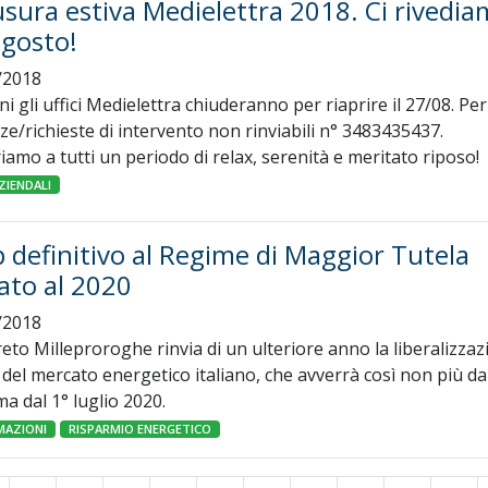
sura estiva Medielettra 2018. Ci rivediam
agosto!
/2018
 gli uffici Medielettra chiuderanno per riaprire il 27/08. Per
e/richieste di intervento non rinviabili n° 3483435437.
amo a tutti un periodo di relax, serenità e meritato riposo!
ZIENDALI
 definitivo al Regime di Maggior Tutela
tato al 2020
/2018
reto Milleproroghe rinvia di un ulteriore anno la liberalizza
 del mercato energetico italiano, che avverrà così non più da
a dal 1° luglio 2020.
MAZIONI
RISPARMIO ENERGETICO