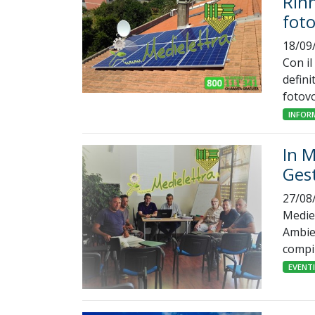
Rinn
foto
18/09
Con il
defini
fotovo
INFOR
In M
Gest
27/08
Mediel
Ambien
compil
EVENT