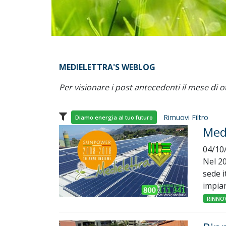
MEDIELETTRA'S WEBLOG
Per visionare i post antecedenti il mese di o
Rimuovi Filtro
Diamo energia al tuo futuro
Med
04/10
Nel 2
sede i
impian
RINNOV