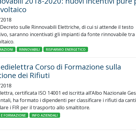
ovabili 2018-2020: nuovi incentivi pure 
voltaico
/2018
 Decreto sulle Rinnovabili Elettriche, di cui si attende il testo
tivo, saranno incentivati gli impianti da fonte rinnovabile tra c
ltaico.
MAZIONI
RINNOVABILI
RISPARMIO ENERGETICO
edielettra Corso di Formazione sulla
ione dei Rifiuti
/2018
ettra, certificata ISO 14001 ed iscritta all’Albo Nazionale Ges
tali, ha formato i dipendenti per classificare i rifiuti da cant
are i FIR per il trasporto allo smaltitore.
I E FORMAZIONE
INFO AZIENDALI