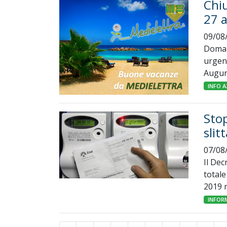
Chiu
27 
09/08
Domani
urgenz
Auguri
INFO A
Stop
slit
07/08
Il Dec
totale
2019 m
INFOR