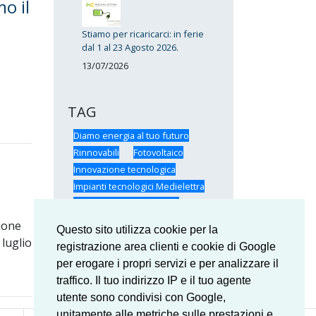
o il
Stiamo per ricaricarci: in ferie
dal 1 al 23 Agosto 2026.
13/07/2026
TAG
Diamo energia al tuo futuro
Rinnovabili
Fotovoltaico
Innovazione tecnologica
Impianti tecnologici Medielettra
Certificazioni Medielettra
SunPower
Formazione
zione
Questo sito utilizza cookie per la
Medielettra
Medielettra: il Team
 luglio
registrazione area clienti e cookie di Google
Risparmio energetico
per erogare i propri servizi e per analizzare il
traffico. Il tuo indirizzo IP e il tuo agente
utente sono condivisi con Google,
unitamente alle metriche sulle prestazioni e