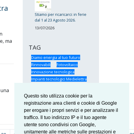
tra
Stiamo per ricaricarci: in ferie
dal 1 al 23 Agosto 2026.
13/07/2026
in
he, ma
TAG
Diamo energia al tuo futuro
Rinnovabili
Fotovoltaico
Innovazione tecnologica
Impianti tecnologici Medielettra
Certificazioni Medielettra
 una
SunPower
Formazione
Questo sito utilizza cookie per la
Medielettra
Medielettra: il Team
registrazione area clienti e cookie di Google
Risparmio energetico
per erogare i propri servizi e per analizzare il
traffico. Il tuo indirizzo IP e il tuo agente
utente sono condivisi con Google,
unitamente alle metriche sulle prestazioni e