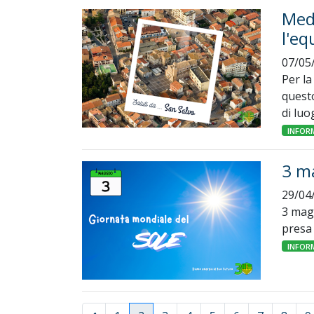
Medi
l'eq
07/05
Per la
questo
di lu
INFOR
3 ma
29/04
3 mag
presa 
INFOR