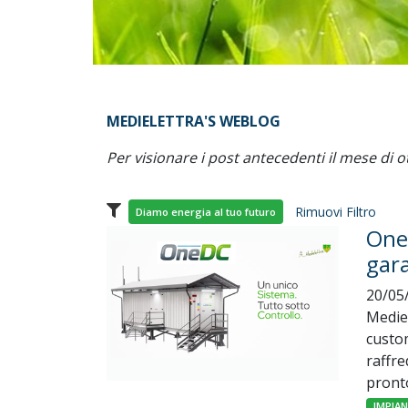
MEDIELETTRA'S WEBLOG
Per visionare i post antecedenti il mese di o
Rimuovi Filtro
Diamo energia al tuo futuro
One
gara
20/05
Medie
custom
raffre
pronto
IMPIA