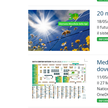
20 m
18/05
Il fut
il sis
INFOR
Medi
dove
11/05
Il 27 
Nation
OneDC
INFOR