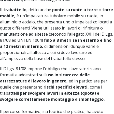
Il
trabattello
, detto anche
ponte su ruote a torre
o
torre
mobile,
è un'impalcatura tubolare mobile su ruote,
in
alluminio o acciaio, che presenta uno o impalcati collocati a
quote differenti. Viene utilizzato in lavori di rifinitura o
manutenzione ad altezze (secondo l’allegato XXIII del D.Lgs.
81/08 ed UNI EN 1004)
fino a 8 metri se in esterno e fino
a 12 metri in interno,
di dimensioni dunque varie e
proporzionali all'altezza a cui si deve lavorare ed
all’ampiezza della base del trabattello stesso.
Il D.Lgs. 81/08 impone l'obbligo che i lavoratori siano
formati e addestrati sull’
uso in sicurezza delle
attrezzature di lavoro in genere,
ed in particolare per
quelle che presentano
rischi specifici elevati,
come i
trabattelli
per
svolgere lavori in altezza (quota)
e
svolgere correttamente montaggio
e
smontaggio.
Il percorso formativo, sia teorico che pratico, ha avuto