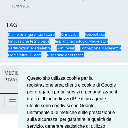
13/07/2026
TAG
Diamo energia al tuo futuro
Rinnovabili
Fotovoltaico
Innovazione tecnologica
Impianti tecnologici Medielettra
Certificazioni Medielettra
SunPower
Formazione Medielettra
Medielettra: il Team
Risparmio energetico
MEDIELETTRA DI BADALAMENTI ANGELO & C. S.A.S. –
Questo sito utilizza cookie per la
P.IVA 04030650826
registrazione area clienti e cookie di Google
per erogare i propri servizi e per analizzare il
traffico. Il tuo indirizzo IP e il tuo agente
utente sono condivisi con Google,
unitamente alle metriche sulle prestazioni e
sulla sicurezza, per garantire la qualità del
servizio, generare statistiche di utilizzo