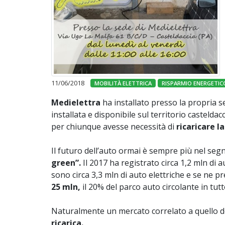
11/06/2018
MOBILITÀ ELETTRICA
RISPARMIO ENERGETIC
Medielettra
ha installato presso la propria 
installata e disponibile sul territorio casteldac
per chiunque avesse necessità di
ricaricare l
Il futuro dell’auto ormai è sempre più nel seg
green”.
Il 2017 ha registrato circa 1,2 mln di a
sono circa 3,3 mln di auto elettriche e se ne 
25 mln,
il 20% del parco auto circolante in tutt
Naturalmente un mercato correlato a quello de
ricarica.