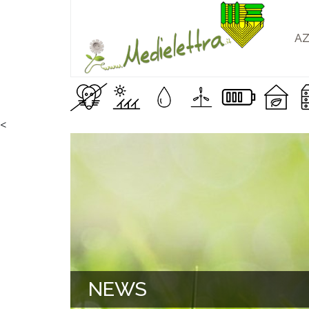
AZ
<
NEWS