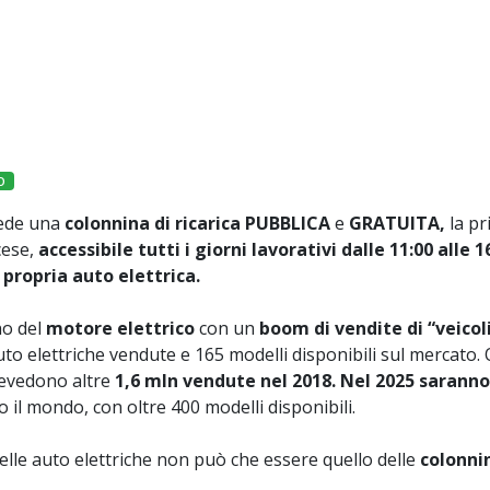
O
sede una
colonnina di ricarica
PUBBLICA
e
GRATUITA,
la pr
cese,
accessibile tutti i giorni lavorativi dalle 11:00 alle 1
a propria auto elettrica.
no del
motore elettrico
con un
boom di vendite di “veicol
uto elettriche vendute e 165 modelli disponibili sul mercato. 
prevedono altre
1,6 mln vendute nel 2018. Nel 2025 saranno
o il mondo, con oltre 400 modelli disponibili.
lle auto elettriche non può che essere quello delle
colonni