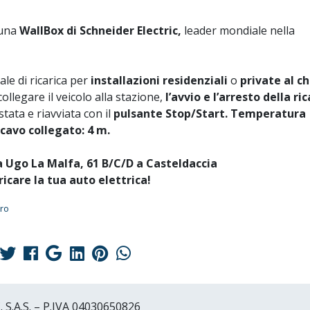
 una
WallBox di Schneider Electric,
leader mondiale nella
ale di ricarica per
installazioni residenziali
o
private al ch
collegare il veicolo alla stazione,
l’avvio e l’arresto della ric
tata e riavviata con il
pulsante Stop/Start. Temperatura
cavo collegato: 4 m.
a Ugo La Malfa, 61 B/C/D a Casteldaccia
ricare la tua auto elettrica!
uro
.A.S. – P.IVA 04030650826