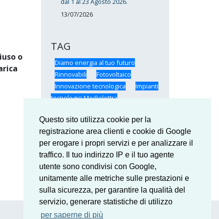
dal 1 al 23 Agosto 2026.
13/07/2026
TAG
iuso o
Diamo energia al tuo futuro
arica
Rinnovabili
Fotovoltaico
Innovazione tecnologica
Impianti
tecnologici Medielettra
Certificazioni Medielettra
Questo sito utilizza cookie per la
SunPower
Formazione
registrazione area clienti e cookie di Google
Medielettra
Medielettra: il Team
per erogare i propri servizi e per analizzare il
Risparmio energetico
traffico. Il tuo indirizzo IP e il tuo agente
utente sono condivisi con Google,
unitamente alle metriche sulle prestazioni e
sulla sicurezza, per garantire la qualità del
servizio, generare statistiche di utilizzo
per saperne di più