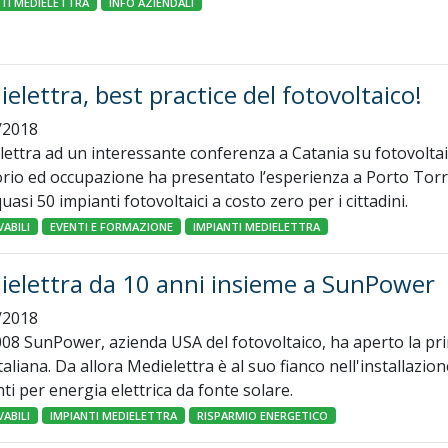
NTI MEDIELETTRA
INFO AZIENDALI
elettra, best practice del fotovoltaico!
/2018
ettra ad un interessante conferenza a Catania su fotovoltai
orio ed occupazione ha presentato l’esperienza a Porto Tor
quasi 50 impianti fotovoltaici a costo zero per i cittadini.
ABILI
EVENTI E FORMAZIONE
IMPIANTI MEDIELETTRA
ielettra da 10 anni insieme a SunPower
/2018
008 SunPower, azienda USA del fotovoltaico, ha aperto la pr
taliana. Da allora Medielettra è al suo fianco nell'installazion
ti per energia elettrica da fonte solare.
ABILI
IMPIANTI MEDIELETTRA
RISPARMIO ENERGETICO