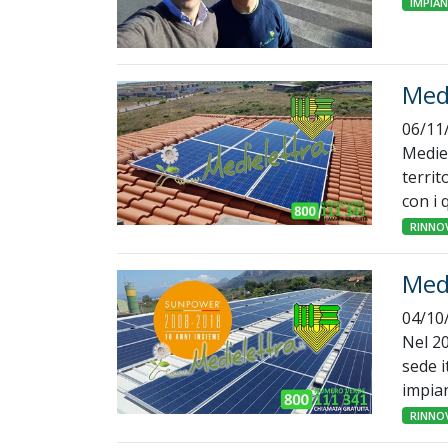
IMPIA
Medi
06/11
Mediel
territ
con i 
RINNOV
Med
04/10
Nel 2
sede i
impian
RINNOV