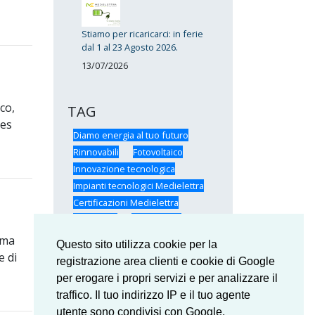
Stiamo per ricaricarci: in ferie
dal 1 al 23 Agosto 2026.
13/07/2026
co,
TAG
res
Diamo energia al tuo futuro
Rinnovabili
Fotovoltaico
Innovazione tecnologica
Impianti tecnologici Medielettra
Certificazioni Medielettra
SunPower
Formazione
Medielettra
Medielettra: il Team
ima
Questo sito utilizza cookie per la
Risparmio energetico
e di
registrazione area clienti e cookie di Google
per erogare i propri servizi e per analizzare il
traffico. Il tuo indirizzo IP e il tuo agente
utente sono condivisi con Google,