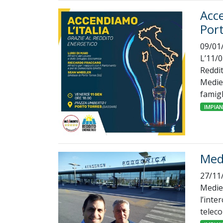
Acce
Por
09/01
L’11/0
Reddit
Mediel
famigl
IMPIA
Med
27/11
Mediel
l’inte
teleco