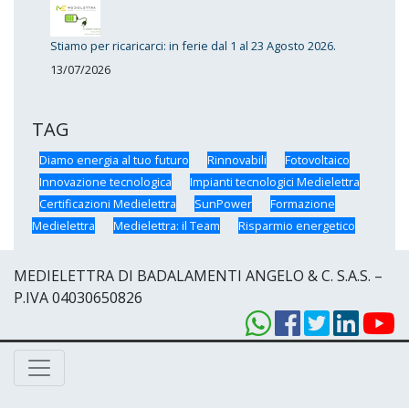
Stiamo per ricaricarci: in ferie dal 1 al 23 Agosto 2026.
13/07/2026
TAG
Diamo energia al tuo futuro
Rinnovabili
Fotovoltaico
Innovazione tecnologica
Impianti tecnologici Medielettra
Certificazioni Medielettra
SunPower
Formazione
Medielettra
Medielettra: il Team
Risparmio energetico
MEDIELETTRA DI BADALAMENTI ANGELO & C. S.A.S. –
P.IVA 04030650826